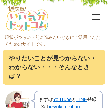
menu
現状がつらい・前に進みたいときにご活用いただ
くためのサイトです。
やりたいことが見つからない・
わからない・・・そんなとき
は？
まずは
YouTube
と
LINE
登録
♪Xは
@yuki_i_kibun