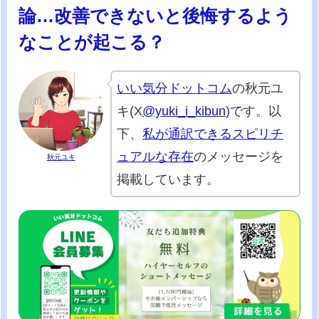
論…改善できないと後悔するよう
なことが起こる？
いい気分ドットコム
の秋元ユ
キ(X
@yuki_i_kibun
)です。以
下、
私が通訳できるスピリチ
ュアルな存在
のメッセージを
秋元ユキ
掲載しています。