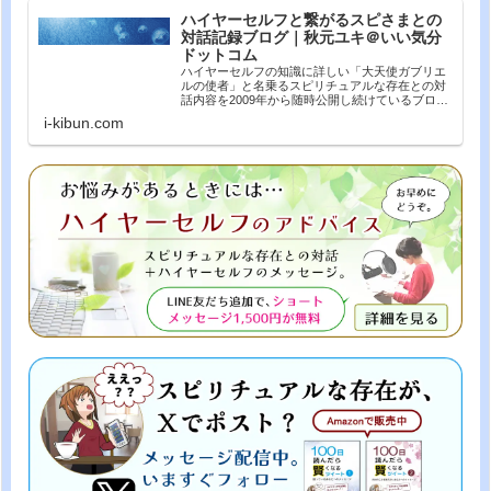
ハイヤーセルフと繋がるスピさまとの
対話記録ブログ｜秋元ユキ＠いい気分
ドットコム
ハイヤーセルフの知識に詳しい「大天使ガブリエ
ルの使者」と名乗るスピリチュアルな存在との対
話内容を2009年から随時公開し続けているブログ
です。カテゴリ「内なる声」からの回答では、公
i-kibun.com
開質疑応答をおこなった結果を掲載。「体験記ま
んが」も好評連載...