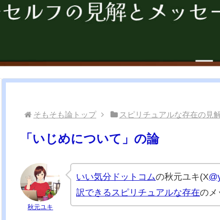
そもそも論トップ
スピリチュアルな存在の見
「いじめについて」の論
いい気分ドットコム
の秋元ユキ(X
@y
訳できるスピリチュアルな存在
のメ
秋元ユキ