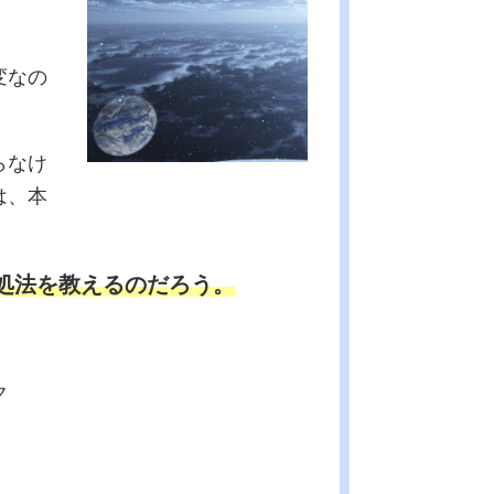
変なの
らなけ
は、本
処法を教えるのだろう。
ク