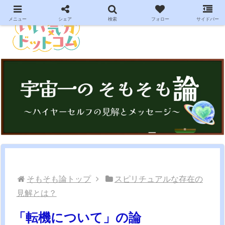
メニュー
シェア
検索
フォロー
サイドバー
そもそも論トップ
スピリチュアルな存在の
見解とは？
「転機について」の論