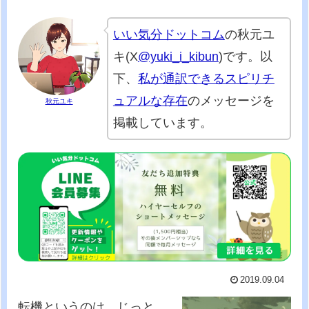
いい気分ドットコム
の秋元ユ
キ(X
@yuki_i_kibun
)です。以
下、
私が通訳できるスピリチ
ュアルな存在
のメッセージを
秋元ユキ
掲載しています。
2019.09.04
転機というのは、じっと