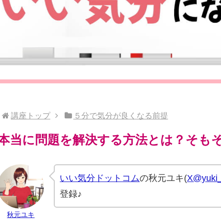
講座トップ
５分で気分が良くなる前提
本当に問題を解決する方法とは？そも
いい気分ドットコム
の秋元ユキ(
X@yuki_
登録♪
秋元ユキ