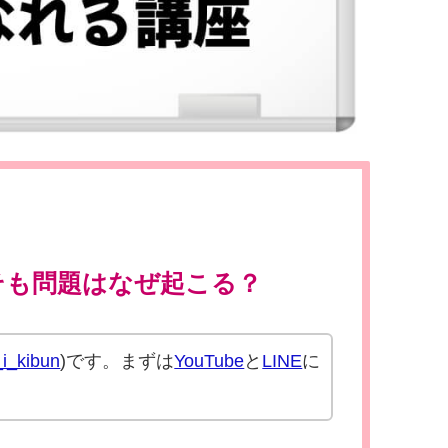
そも問題はなぜ起こる？
i_kibun
)です。まずは
YouTube
と
LINE
に