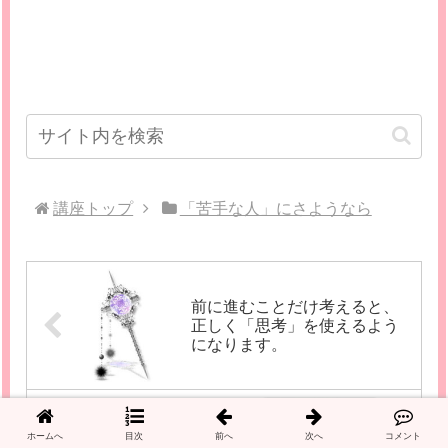
講座トップ
「苦手な人」にさようなら
前に進むことだけ考えると、
正しく「思考」を使えるよう
になります。
迎合しない「ありのままの自
ホームへ
目次
前へ
次へ
コメント