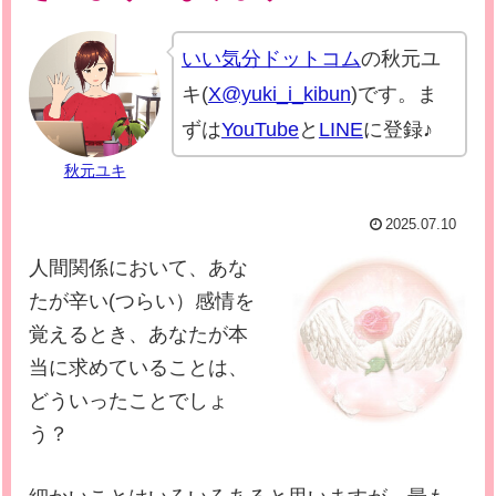
いい気分ドットコム
の秋元ユ
キ(
X@yuki_i_kibun
)です。ま
ずは
YouTube
と
LINE
に登録♪
秋元ユキ
2025.07.10
人間関係において、あな
たが辛い(つらい）感情を
覚えるとき、あなたが本
当に求めていることは、
どういったことでしょ
う？