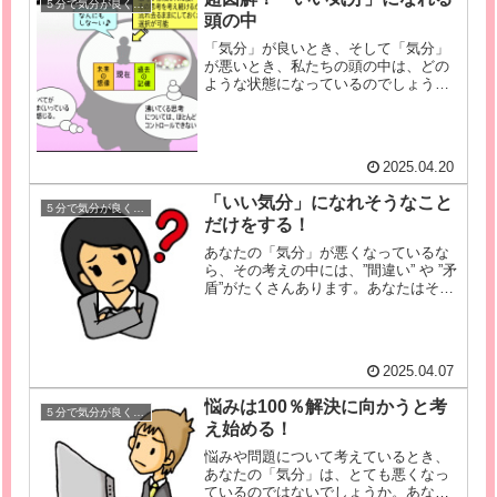
５分で気分が良くなる前提
頭の中
「気分」が良いとき、そして「気分」
が悪いとき、私たちの頭の中は、どの
ような状態になっているのでしょう？
ここでは、オリジナルの図を用いてわ
かりやすく説明していきます！このペ
ージを読むと、「いい気分」になるた
めには、頭の中をどのような状態にす
2025.04.20
れ...
「いい気分」になれそうなこと
５分で気分が良くなる前提
だけをする！
あなたの「気分」が悪くなっているな
ら、その考えの中には、”間違い” や ”矛
盾”がたくさんあります。あなたはその
とき、自分の中の”間違い” または ”矛
盾”という問題を抱えているのであっ
て、本当はあなたが「問題だ」と考え
ていることが問題なの...
2025.04.07
悩みは100％解決に向かうと考
５分で気分が良くなる前提
え始める！
悩みや問題について考えているとき、
あなたの「気分」は、とても悪くなっ
ているのではないでしょうか。あなた