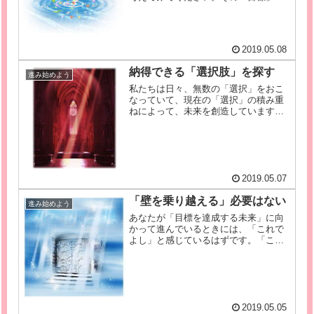
は、すぐに達成しそうでしょうか？し
ばらくかかりそうに思えるでしょう
か？それとも、まったく先の見えない
ものでしょうか？あなたの「目標」を
2019.05.08
達成す...
納得できる「選択肢」を探す
進み始めよう
私たちは日々、無数の「選択」をおこ
なっていて、現在の「選択」の積み重
ねによって、未来を創造しています。
つまり、現在のあなたは、過去の無数
の「選択」によって「現状」を創り出
しているということになります。あな
たは、あなたが納得できる「選択」を
重...
2019.05.07
「壁を乗り越える」必要はない
進み始めよう
あなたが「目標を達成する未来」に向
かって進んでいるときには、「これで
よし」と感じているはずです。「これ
でよし」として進めずにいるときに
は、「目標を達成する未来」に向かう
ことを考えられずに、困っているとい
うこと。目の前に立ちはだかる壁を前
にし...
2019.05.05