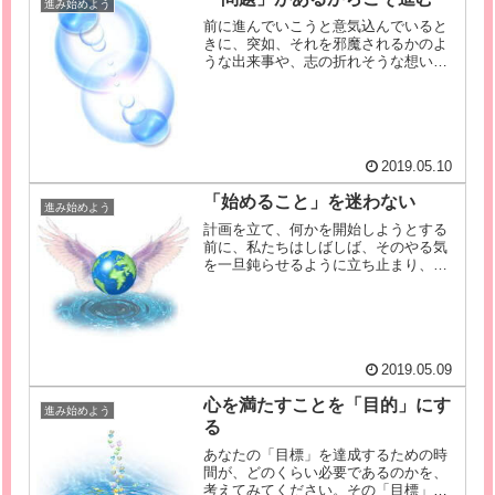
進み始めよう
前に進んでいこうと意気込んでいると
きに、突如、それを邪魔されるかのよ
うな出来事や、志の折れそうな想いを
感じることはないでしょうか。何かを
始めようとしたときに、せっかくの気
持ちを台無しにされて憤慨したり、
「やはり、目標を達成するのは難しそ
うだ...
2019.05.10
「始めること」を迷わない
進み始めよう
計画を立て、何かを開始しようとする
前に、私たちはしばしば、そのやる気
を一旦鈍らせるように立ち止まり、
「始めること」を先延ばしにしようと
してしまう傾向があります。あなたが
何かを開始しようとするときには、他
のことをしようとしたり、もたもた準
備し...
2019.05.09
心を満たすことを「目的」にす
進み始めよう
る
あなたの「目標」を達成するための時
間が、どのくらい必要であるのかを、
考えてみてください。その「目標」