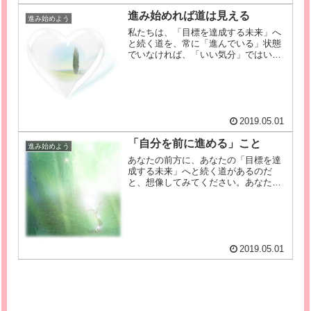
進み始めれば道は見える
進み始めよう
私たちは、「目標を達成する未来」へ
と続く道を、常に「進んでいる」状態
でいなければ、「いい気分」ではいら
れません。あなたはそこに留まり、あ
なたの歩みを進めずに「ただ、生き
る」ということが苦痛だからです。あ
なたが動けずにいるときには、歩みを
進め...
2019.05.01
「自分を前に進める」こと
進み始めよう
あなたの前方に、あなたの「目標を達
成する未来」へと続く道があるのだ
と、想像してみてください。あなたに
とって、必要な行動を起こしていくこ
とにより、あなたは、その道を一歩ず
つ進むことができるのだと、考えてみ
てください。さて、あなたはいま、そ
の道...
2019.05.01