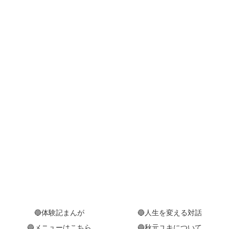
🔵体験記まんが
🔵人生を変える対話
🔵メニューはこちら
🔵秋元ユキについて