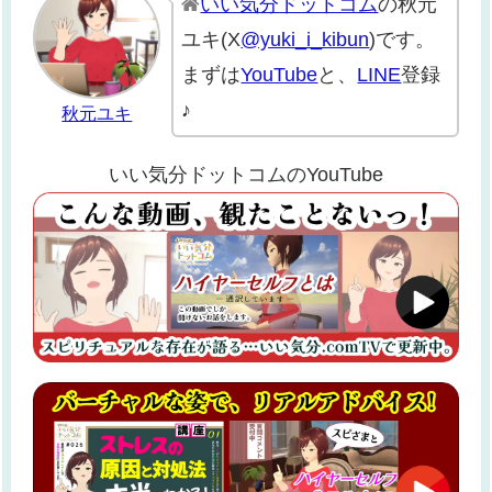
いい気分ドットコム
の秋元
ユキ(X
@yuki_i_kibun
)です。
まずは
YouTube
と、
LINE
登録
♪
秋元ユキ
いい気分ドットコムのYouTube