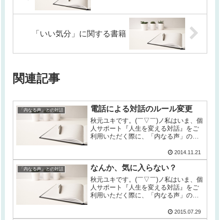
「いい気分」に関する書籍
関連記事
電話による対話のルール変更
「内なる声」との対話
秋元ユキです。(￣▽￣)ノ私はいま、個
人サポート『人生を変える対話』をご
利用いただく際に、「内なる声」の見
解をもっとわかりやすくするためのテ
キストをつくるという企画を進めよう
2014.11.21
としています。「内なる声」との対話
なんか、気に入らない？
の更新です。ワタシ ：対話のテキ...
「内なる声」との対話
秋元ユキです。(￣▽￣)ノ私はいま、個
人サポート『人生を変える対話』をご
利用いただく際に、「内なる声」の見
解をもっとわかりやすくするための説
明マンガを描くという企画を進めよう
2015.07.29
としています。ワタシ ：ふ～・・・