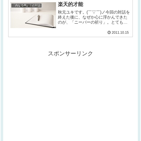
楽天的才能
ちょっと忙しくて、ブログの更新が...
「内なる声」との対話
秋元ユキです。(￣▽￣)ノ今回の対話を
終えた後に、なぜか心に浮かんできた
のが、「ニーバーの祈り」。とても有
名なフレーズですが…神よ、変えるこ
とのできない事柄については冷静に受
2011.10.15
け入れる恵みを、変えるべき事柄につ
いては変える勇気を、そして、それ...
スポンサーリンク