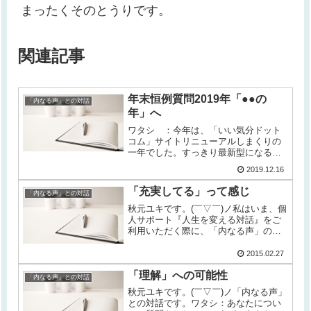
まったくそのとうりです。
関連記事
年末恒例質問2019年「●●の
「内なる声」との対話
年」へ
ワタシ ：今年は、「いい気分ドット
コム」サイトリニューアルしまくりの
一年でした。すっきり最新型になるこ
とができましたヨ。ここからは、さら
2019.12.16
に進化していきたいですねさてさて、
恒例の年末ブログを更新します。内な
「充実してる」って感じ
「内なる声」との対話
る声 ：それで、どうなったの?ワタ
シ...
秋元ユキです。(￣▽￣)ノ私はいま、個
人サポート『人生を変える対話』をご
利用いただく際に、「内なる声」の見
解をもっとわかりやすくするためのテ
キストをつくるという企画を進めよう
2015.02.27
としています。「内なる声」との対話
「理解」への可能性
の更新です。ワタシ ：いや～、な...
「内なる声」との対話
秋元ユキです。(￣▽￣)ノ「内なる声」
との対話です。ワタシ：あなたについ