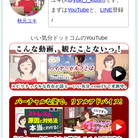
ユキ(X
@yuki_i_kibun
)です。
まずは
YouTube
と、
LINE
登録
♪
秋元ユキ
いい気分ドットコムのYouTube