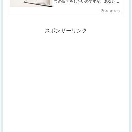
ての質問をしたいのですが、あなた
は、私たちのことを、どのように見て
いるのでしょうか？内なる声：あなた
2010.06.11
がたは、皆、素晴しいよ。ワタシ：素
晴しい？私たち人間が、皆、素晴し
い...
スポンサーリンク