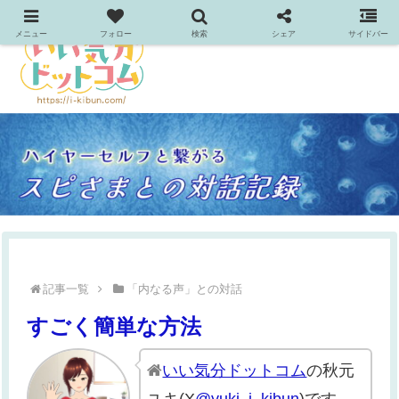
メニュー
フォロー
検索
シェア
サイドバー
記事一覧
「内なる声」との対話
すごく簡単な方法
いい気分ドットコム
の秋元