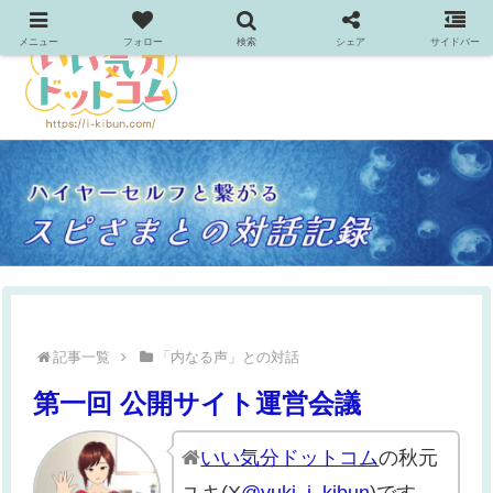
メニュー
フォロー
検索
シェア
サイドバー
記事一覧
「内なる声」との対話
第一回 公開サイト運営会議
いい気分ドットコム
の秋元