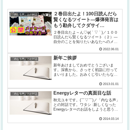
２巻目出たよ！100日読んだら
「内なる声」との対話
賢くなるツイート―爆弾発言は
もう勘弁してクダサイ…
２巻目出たよ～ん♡φ( ´ ▽ ` )／１００
日読んだら賢くなるツイート（２）―
自分のことを知りたいあなたへのメッ
セージ ― ●Kindle版（読み放題対象）
2022.06.01
とペーパーバック、同時販売中～。ス
ピリチュアルな存在のメッセージ・ツ
新年ご挨拶
「内なる声」との対話
イートを10...
新年あけましておめでとうございま
す。深夜から、さっそく初詣に行って
まいりました。おみくじ引いたらなん
と大吉お正月からご機嫌です。さてさ
て、今年は書籍をきっちり完成させ、
2013.01.01
新しいことを進めて行きたいのです
Energyレターの真面目な話
が、どんな感じになるでしょう？久々
「内なる声」との対話
に「内...
秋元ユキです。(￣▽￣)ノ「内なる声」
との対話です。ワタシ :新しくなった
Energyレターのお話をしようと思うん
ですよ。内なる声 :うん。どんなふうに
良くなったの？ワタシ :えー、良くなっ
2014.03.14
た点は・・・(￣▽￣;)b・・・良くなっ
た前提です...