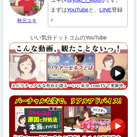
ユキ(X
@yuki_i_kibun
)です。
まずは
YouTube
と、
LINE
登録
♪
秋元ユキ
いい気分ドットコムのYouTube