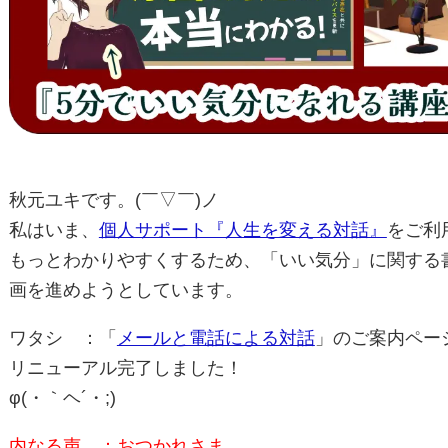
秋元ユキです。(￣▽￣)ノ
私はいま、
個人サポート『人生を変える対話』
をご利
もっとわかりやすくするため、「いい気分」に関する
画を進めようとしています。
ワタシ ：「
メールと電話による対話
」のご案内ペー
リニューアル完了しました！
φ(・｀ヘ´・;)ゞ
内なる声 ：おつかれさま。