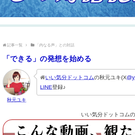
記事一覧
「内なる声」との対話
「できる」の発想を始める
いい気分ドットコム
の秋元ユキ(X
@yu
LINE
登録♪
秋元ユキ
いい気分ドットコムのYo