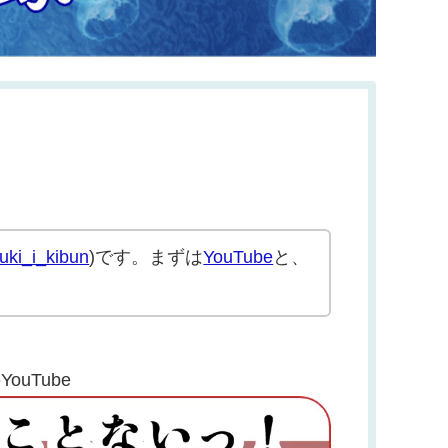
ki_i_kibun
)です。まずは
YouTube
と、
uTube